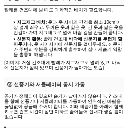
빨래를 건조대에 널 때도 과학적인 배치가 필요합니다.
지그재그 배치:
옷과 옷 사이의 간격을 최소 10cm 이
상 넓게 띄우고, 두꺼운 옷과 얇은 옷, 긴 옷과 짧은 옷을
번갈아 가며 지그재그로 널어 바람 길을 만들어 줍니다.
신문지 활용:
빨래 건조대
바닥에 신문지를 두껍게 깔
아두거나
, 옷 사이사이에 신문지를 걸어두세요. 신문지
가 주변의 수분을 강력하게 흡수하여 실내 제습기 역할
을 훌륭히 해냅니다.
[이미지: 거실 건조대에 빨래가 지그재그로 널려 있고, 바닥
에 신문지가 깔려 있으며 선풍기가 돌아가는 모습]
② 선풍기와 서큘레이터 동시 가동
공기가 정체되어 있으면 습기가 날아가지 않습니다. 건조대
를 향해 선풍기나 서큘레이터를 가동하여 인위적인 바람을
끊임없이 공급해 주어야 합니다. 이때 제습기를 아래에 함께
켜두면 건조 시간이 절반 이하로 줄어들어 쉰내가 생길 틈이
없습니다.