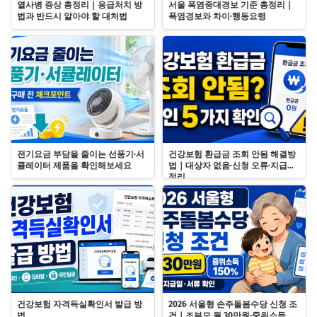
열사병 증상 총정리｜응급처치 방
서울 폭염중대경보 기준 총정리｜
법과 반드시 알아야 할 대처법
폭염경보와 차이·행동요령
전기요금 부담을 줄이는 선풍기·서
건강보험 환급금 조회 안됨 해결방
큘레이터 제품을 확인해보세요
법｜대상자 없음·신청 오류·지급일
정리
건강보험 자격득실확인서 발급 방
2026 서울형 손주돌봄수당 신청 조
법
건｜조부모 월 30만원·중위소득