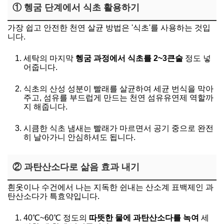
① 헹굼 단계에서 식초 활용하기
가장 쉽고 안전한 천연 살균 방법은 '식초'를 사용하는 것입
니다.
세탁의 마지막
헹굼 과정에서 식초를 2~3큰술
정도 넣
어줍니다.
식초의 산성 성분이 빨래를 살균하여 세균 번식을 막아
주고, 섬유를 부드럽게 만드는 천연 섬유유연제 역할까
지 해줍니다.
시큼한 식초 냄새는 빨래가 마르면서 공기 중으로 완전
히 날아가니 안심하셔도 됩니다.
② 과탄산소다로 삶음 효과 내기
흰옷이나 수건에서 나는 지독한 쉰내는 산소계 표백제인 과
탄산소다가 특효약입니다.
40℃~60℃ 정도의
따뜻한 물에 과탄산소다를 녹여
세