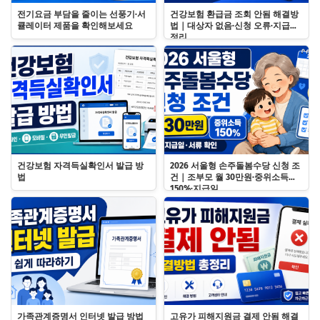
전기요금 부담을 줄이는 선풍기·서
건강보험 환급금 조회 안됨 해결방
큘레이터 제품을 확인해보세요
법｜대상자 없음·신청 오류·지급일
정리
건강보험 자격득실확인서 발급 방
2026 서울형 손주돌봄수당 신청 조
법
건｜조부모 월 30만원·중위소득
150%·지급일
가족관계증명서 인터넷 발급 방법
고유가 피해지원금 결제 안됨 해결