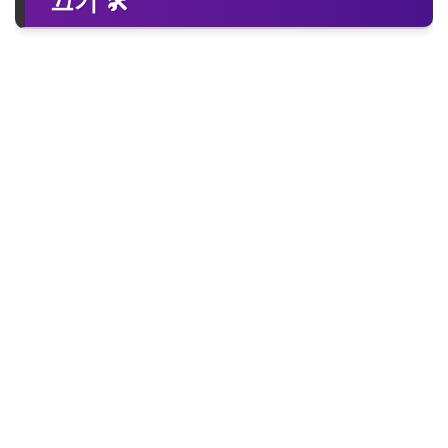
끄기 🛠️