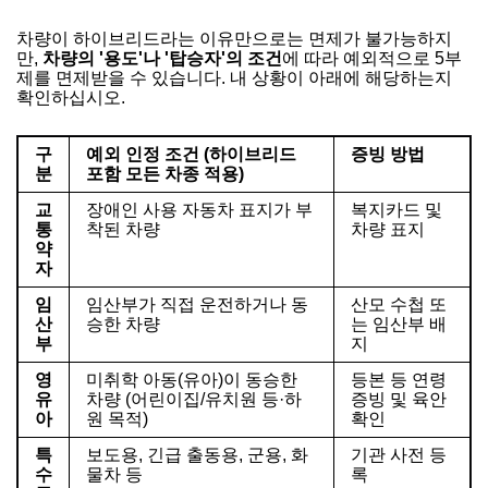
차량이 하이브리드라는 이유만으로는 면제가 불가능하지
만,
차량의 '용도'나 '탑승자'의 조건
에 따라 예외적으로 5부
제를 면제받을 수 있습니다. 내 상황이 아래에 해당하는지
확인하십시오.
구
예외 인정 조건 (하이브리드
증빙 방법
분
포함 모든 차종 적용)
교
장애인 사용 자동차 표지가 부
복지카드 및
통
착된 차량
차량 표지
약
자
임
임산부가 직접 운전하거나 동
산모 수첩 또
산
승한 차량
는 임산부 배
부
지
영
미취학 아동(유아)이 동승한
등본 등 연령
유
차량 (어린이집/유치원 등·하
증빙 및 육안
아
원 목적)
확인
특
보도용, 긴급 출동용, 군용, 화
기관 사전 등
수
물차 등
록