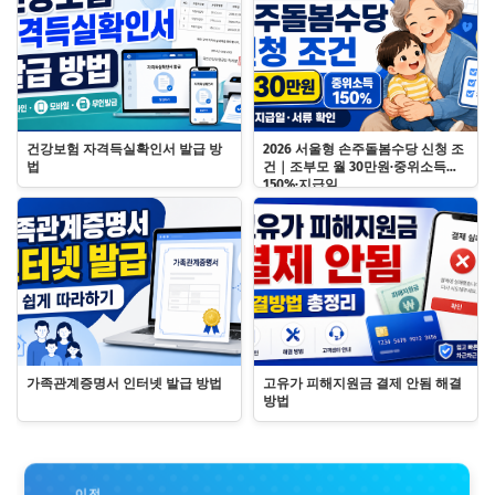
건강보험 자격득실확인서 발급 방
2026 서울형 손주돌봄수당 신청 조
법
건｜조부모 월 30만원·중위소득
150%·지급일
가족관계증명서 인터넷 발급 방법
고유가 피해지원금 결제 안됨 해결
방법
이전