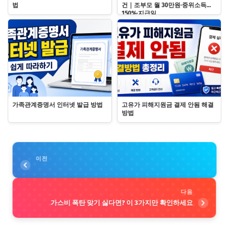
법
건｜조부모 월 30만원·중위소득
150%·지급일
가족관계증명서 인터넷 발급 방법
고유가 피해지원금 결제 안됨 해결
방법
이전
다음
가스비 폭탄 맞기 싫다면? 이 3가지만 확인하세요