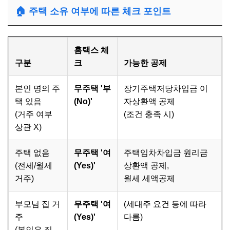
🏠 주택 소유 여부에 따른 체크 포인트
홈택스 체
구분
크
가능한 공제
본인 명의 주
무주택 '부
장기주택저당차입금 이
택 있음
(No)'
자상환액 공제
(거주 여부
(조건 충족 시)
상관 X)
주택 없음
무주택 '여
주택임차차입금 원리금
(전세/월세
(Yes)'
상환액 공제,
거주)
월세 세액공제
부모님 집 거
무주택 '여
(세대주 요건 등에 따라
주
(Yes)'
다름)
(본인은 집