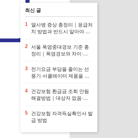
최신 글
1
열사병 증상 총정리｜응급처
치 방법과 반드시 알아야 할
대처법
2
서울 폭염중대경보 기준 총
정리｜폭염경보와 차이·행
동요령
3
전기요금 부담을 줄이는 선
풍기·서큘레이터 제품을 확
인해보세요
4
건강보험 환급금 조회 안됨
해결방법｜대상자 없음·신
청 오류·지급일 정리
5
건강보험 자격득실확인서 발
급 방법