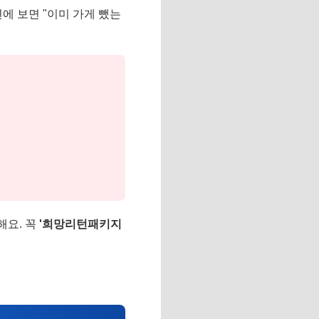
변에 보면 "이미 가게 뺐는
해요. 꼭
'희망리턴패키지