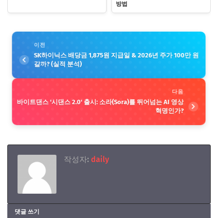
방법
이전
SK하이닉스 배당금 1,875원 지급일 & 2026년 주가 100만 원
갈까? (실적 분석)
다음
바이트댄스 '시댄스 2.0' 출시: 소라(Sora)를 뛰어넘는 AI 영상
혁명인가?
작성자:
daily
댓글 쓰기