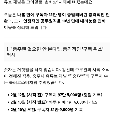
튜브 채널은 그야말로 '초비상' 사태에 빠졌는데요.
오늘은
나흘 만에 구독자 15만 명이 증발해버린 충격적인 현
황
과, 그가
안정적인 공무원직을 10년 만에 내려놓은 진짜
이유
를 정리해 드립니다.
1. "충주맨 없으면 안 본다"… 충격적인 '구독 취소'
러시
숫자는 거짓말을 하지 않습니다. 김선태 주무관의 사직 소식
이 전해진 직후, 충주시 유튜브 채널 **'충TV'**의 구독자 수
는 롤러코스터처럼 추락했습니다.
2월 12일 (사직 전):
구독자
97만 5,000명
(정점 기록)
2월 13일 (사직 발표):
하루 만에 1만 4,000명 감소
2월 16일 오전:
구독자
81만 9,000명
기록