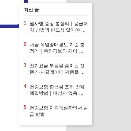
최신 글
1
열사병 증상 총정리｜응급처
치 방법과 반드시 알아야 할
대처법
2
서울 폭염중대경보 기준 총
정리｜폭염경보와 차이·행
동요령
3
전기요금 부담을 줄이는 선
풍기·서큘레이터 제품을 확
인해보세요
4
건강보험 환급금 조회 안됨
해결방법｜대상자 없음·신
청 오류·지급일 정리
5
건강보험 자격득실확인서 발
급 방법