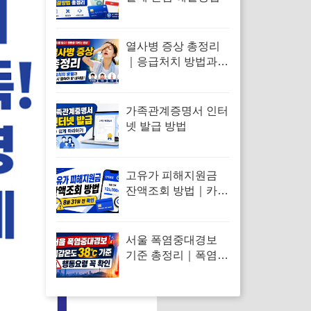
열사병 증상 총정리
｜응급처치 방법과
반드시 알아야 할 대
처법
가족관계증명서 인터
넷 발급 방법
고유가 피해지원금
잔액조회 방법｜카드
사 앱·문자·선불카드
확인법
서울 폭염중대경보
기준 총정리｜폭염경
보와 차이·행동요령