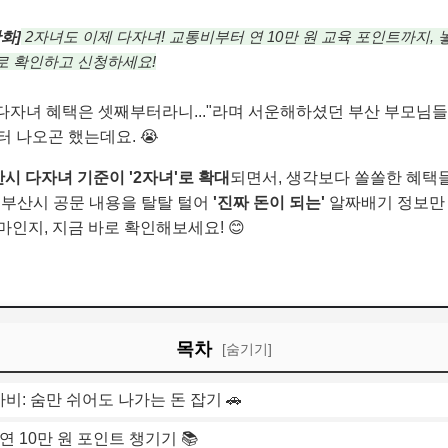
완화]
2자녀도 이제 다자녀! 교통비부터 연 10만 원 교육 포인트까지, 
바로 확인하고 신청하세요!
 다자녀 혜택은 셋째부터라니..."라며 서운해하셨던 부산 부모님들
 나오곤 했는데요. 😭
시 다자녀 기준이 '2자녀'로 확대
되면서, 생각보다 쏠쏠한 혜택
준, 부산시 공문 내용을 탈탈 털어
'진짜 돈이 되는'
알짜배기 정보만 
인지, 지금 바로 확인해보세요! 😊
목차
[숨기기]
차비: 숨만 쉬어도 나가는 돈 잡기 🚗
 연 10만 원 포인트 챙기기 📚