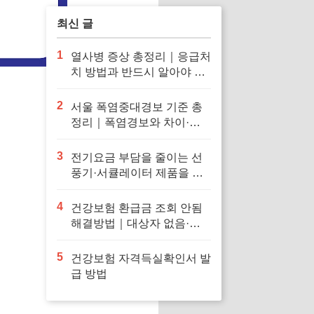
최신 글
1
열사병 증상 총정리｜응급처
치 방법과 반드시 알아야 할
대처법
2
서울 폭염중대경보 기준 총
정리｜폭염경보와 차이·행
동요령
3
전기요금 부담을 줄이는 선
풍기·서큘레이터 제품을 확
인해보세요
4
건강보험 환급금 조회 안됨
해결방법｜대상자 없음·신
청 오류·지급일 정리
5
건강보험 자격득실확인서 발
급 방법