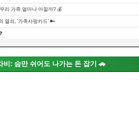
: 우리 가족 얼마나 아낄까? 💰
의 열쇠, '가족사랑카드' 🔑
❓
주차비: 숨만 쉬어도 나가는 돈 잡기 🚗