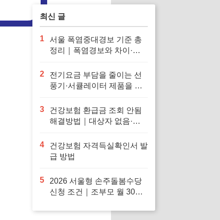
최신 글
1
서울 폭염중대경보 기준 총
정리｜폭염경보와 차이·행
동요령
2
전기요금 부담을 줄이는 선
풍기·서큘레이터 제품을 확
인해보세요
3
건강보험 환급금 조회 안됨
해결방법｜대상자 없음·신
청 오류·지급일 정리
4
건강보험 자격득실확인서 발
급 방법
5
2026 서울형 손주돌봄수당
신청 조건｜조부모 월 30만
원·중위소득 150%·지급일