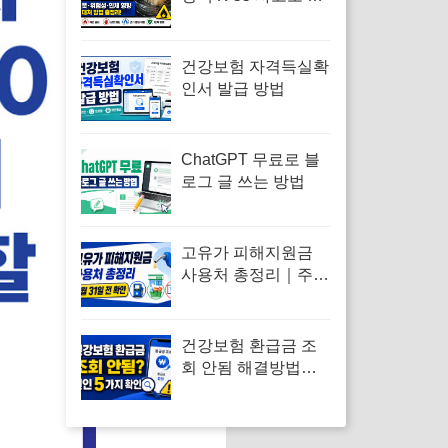
아보는 백린 뜻·위험
성 총정리
건강보험 자격득실확
인서 발급 방법
ChatGPT 무료로 블
로그 글 쓰는 방법
고유가 피해지원금
사용처 총정리｜주유
소·편의점·온라인 결
제 가능할까
건강보험 환급금 조
회 안됨 해결방법｜
대상자 없음·신청 오
류·지급일 정리