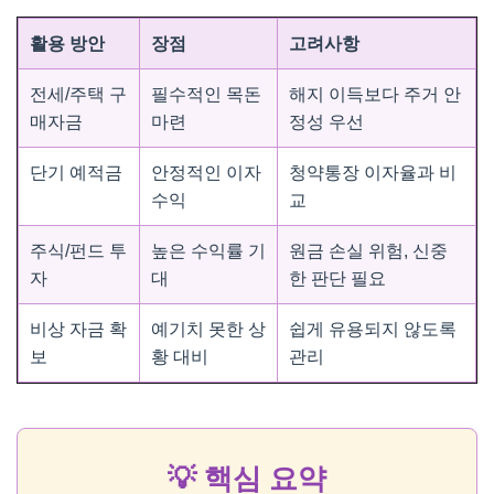
활용 방안
장점
고려사항
전세/주택 구
필수적인 목돈
해지 이득보다 주거 안
매자금
마련
정성 우선
단기 예적금
안정적인 이자
청약통장 이자율과 비
수익
교
주식/펀드 투
높은 수익률 기
원금 손실 위험, 신중
자
대
한 판단 필요
비상 자금 확
예기치 못한 상
쉽게 유용되지 않도록
보
황 대비
관리
💡 핵심 요약