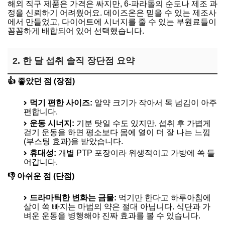
해외 직구 제품은 가격은 싸지만, 6-파라돌의 순도나 제조 과
정을 신뢰하기 어려웠어요. 데이즈온은 믿을 수 있는 제조사
에서 만들었고, 다이어트에 시너지를 줄 수 있는 부원료들이
꼼꼼하게 배합되어 있어 선택했습니다.
2. 한 달 섭취 솔직 장단점 요약
👍 좋았던 점 (장점)
먹기 편한 사이즈:
알약 크기가 작아서 목 넘김이 아주
편합니다.
운동 시너지:
기분 탓일 수도 있지만, 섭취 후 가볍게
걷기 운동을 하면 평소보다 몸에 열이 더 잘 나는 느낌
(부스팅 효과)을 받았습니다.
휴대성:
개별 PTP 포장이라 위생적이고 가방에 쏙 들
어갑니다.
👎 아쉬운 점 (단점)
드라마틱한 변화는 금물:
먹기만 한다고 하루아침에
살이 쏙 빠지는 마법의 약은 절대 아닙니다. 식단과 가
벼운 운동을 병행해야 진짜 효과를 볼 수 있습니다.