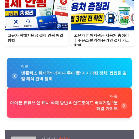
고유가 피해지원금 결제 안됨 해결
고유가 피해지원금 사용처 총정리
방법
｜주유소·편의점·온라인 결제 가능
할까
이전
넷플릭스 화제작! '레이디 두아 뜻'과 사라킴 정체, 찝찝한 결
말 해석 완벽 정리
다음
아이폰 유튜브 앱 캐시 삭제 방법 & 안드로이드 버벅거림 1분
해결 가이드