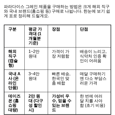
파라다이스 그레인 제품을 구매하는 방법은 크게 해외 직구
와 국내 브랜드(홈쇼핑 등) 구매로 나뉩니다. 한눈에 보기 쉽
게 표로 정리해 드릴게요.
구분
평균 가
장점
단점
격대 (1
개월분
기준)
해외
1~2만
가격이 가
배송이 느리고,
직구
원대
장 저렴함
식약처 인증 확
(캡슐
인이 어려움
형)
국내 A
3~4만
빠른 배송,
매달 구매하기
사 (온
원대
한국인 맞
엔 다소 부담스
라인
춤 배합
러운 가격
단품)
데이즈
2만 원
가성비 우
한 번에 여러
온 (홈
대 (다구
수, 믿을 수
달 치를 사야
쇼핑
성 할인
있는 브랜
함 (초기 비용)
대량)
시)
드