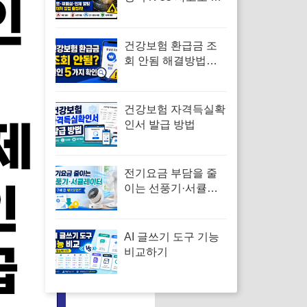
아보는 백린 뜻·위험
성 총정리
건강보험 환급금 조
회 안됨 해결방법｜
대상자 없음·신청 오
류·지급일 정리
건강보험 자격득실확
인서 발급 방법
전기요금 부담을 줄
이는 선풍기·서큘레
이터 제품을 확인해
보세요
AI 글쓰기 도구 기능
비교하기