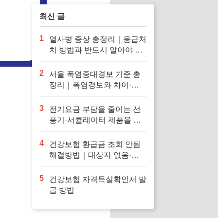
최신 글
1
열사병 증상 총정리｜응급처
치 방법과 반드시 알아야 할
대처법
2
서울 폭염중대경보 기준 총
정리｜폭염경보와 차이·행
동요령
3
전기요금 부담을 줄이는 선
풍기·서큘레이터 제품을 확
인해보세요
4
건강보험 환급금 조회 안됨
해결방법｜대상자 없음·신
청 오류·지급일 정리
5
건강보험 자격득실확인서 발
급 방법