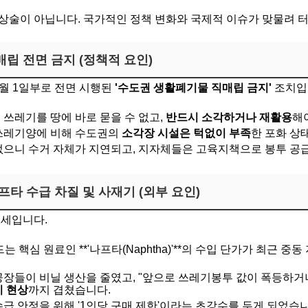
상술이 아닙니다. 국가적인 정책 변화와 국제적 이슈가 맞물려 
매립 전면 금지 (정책적 요인)
 1월 1일부로 전면 시행된
'수도권 생활폐기물 직매립 금지'
조치입
쓰레기를 땅에 바로 묻을 수 없고,
반드시 소각하거나 재활용
해
쓰레기양에 비해 수도권의
소각장 시설은 턱없이 부족
한 포화 상
없으니 수거 자체가 지연되고, 지자체들은 고육지책으로 봉투 공
프타 수급 차질 및 사재기 (외부 요인)
정세입니다.
 핵심 원료인 **'나프타(Naphtha)'**의 수입 단가가 최근 
공장들이 비닐 생산을 줄였고, "앞으로 쓰레기봉투 값이 폭등하거
 현상
까지 겹쳤습니다.
급 안정을 위해 '1인당 구매 제한'이라는 초강수를 두게 되었습니