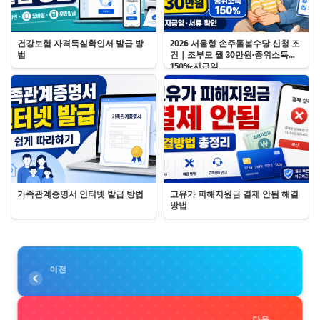
건강보험 자격득실확인서 발급 방
2026 서울형 손주돌봄수당 신청 조
법
건｜조부모 월 30만원·중위소득
150%·지급일
가족관계증명서 인터넷 발급 방법
고유가 피해지원금 결제 안됨 해결
방법
이전
다음