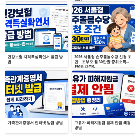
정리
건강보험 자격득실확인서 발급 방
2026 서울형 손주돌봄수당 신청 조
법
건｜조부모 월 30만원·중위소득
150%·지급일
가족관계증명서 인터넷 발급 방법
고유가 피해지원금 결제 안됨 해결
방법