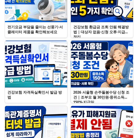
전기요금 부담을 줄이는 선풍기·서
건강보험 환급금 조회 안됨 해결방
큘레이터 제품을 확인해보세요
법｜대상자 없음·신청 오류·지급일
정리
건강보험 자격득실확인서 발급 방
2026 서울형 손주돌봄수당 신청 조
법
건｜조부모 월 30만원·중위소득
150%·지급일