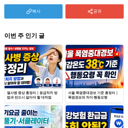
복사
공유
이번 주 인기 글
열사병 증상 총정리｜응급처치 방
서울 폭염중대경보 기준 총정리｜
법과 반드시 알아야 할 대처법
폭염경보와 차이·행동요령