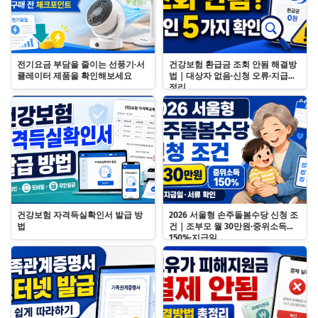
전기요금 부담을 줄이는 선풍기·서
건강보험 환급금 조회 안됨 해결방
큘레이터 제품을 확인해보세요
법｜대상자 없음·신청 오류·지급일
정리
건강보험 자격득실확인서 발급 방
2026 서울형 손주돌봄수당 신청 조
법
건｜조부모 월 30만원·중위소득
150%·지급일