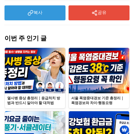
복사
공유
이번 주 인기 글
열사병 증상 총정리｜응급처치 방
서울 폭염중대경보 기준 총정리｜
법과 반드시 알아야 할 대처법
폭염경보와 차이·행동요령