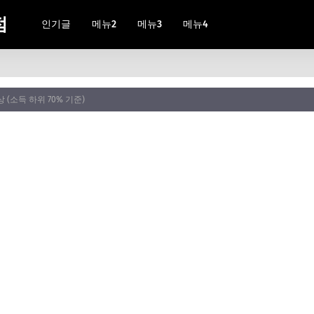
점
인기글
메뉴2
메뉴3
메뉴4
 (소득 하위 70% 기준)