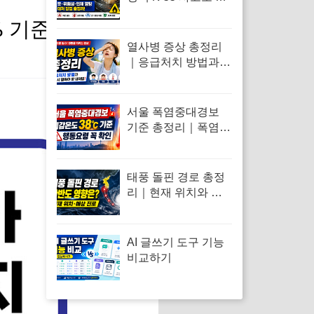
아보는 백린 뜻·위험
 기준)
성 총정리
열사병 증상 총정리
｜응급처치 방법과
반드시 알아야 할 대
처법
서울 폭염중대경보
기준 총정리｜폭염경
보와 차이·행동요령
태풍 돌핀 경로 총정
리｜현재 위치와 한
반도 영향 가능성
AI 글쓰기 도구 기능
비교하기