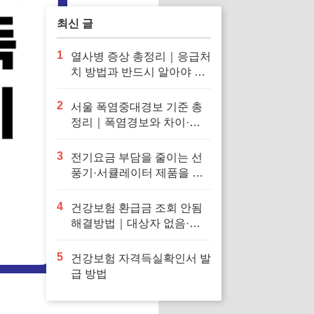
최신 글
1
열사병 증상 총정리｜응급처
치 방법과 반드시 알아야 할
대처법
2
서울 폭염중대경보 기준 총
정리｜폭염경보와 차이·행
동요령
3
전기요금 부담을 줄이는 선
풍기·서큘레이터 제품을 확
인해보세요
4
건강보험 환급금 조회 안됨
해결방법｜대상자 없음·신
청 오류·지급일 정리
5
건강보험 자격득실확인서 발
급 방법