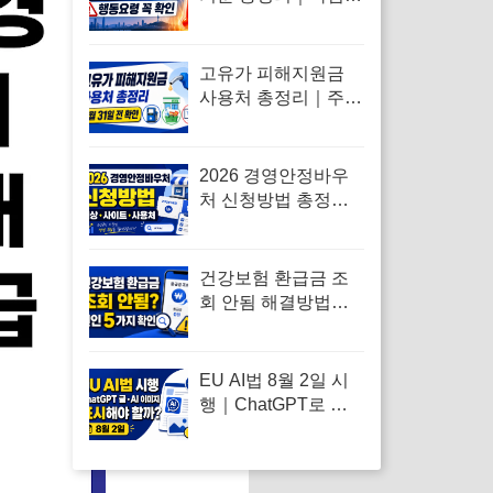
보와 차이·행동요령
고유가 피해지원금
사용처 총정리｜주유
소·편의점·온라인 결
제 가능할까
2026 경영안정바우
처 신청방법 총정리
｜대상·사이트·사용
처
건강보험 환급금 조
회 안됨 해결방법｜
대상자 없음·신청 오
류·지급일 정리
EU AI법 8월 2일 시
행｜ChatGPT로 쓴
블로그 글·AI 이미지
도 표시해야 할까