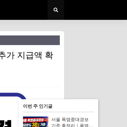
추가 지급액 확
이번 주 인기글
서울 폭염중대경보
기준 총정리｜폭염경