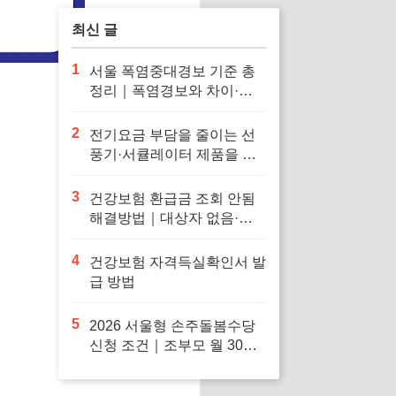
최신 글
1
서울 폭염중대경보 기준 총
정리｜폭염경보와 차이·행
동요령
2
전기요금 부담을 줄이는 선
풍기·서큘레이터 제품을 확
인해보세요
3
건강보험 환급금 조회 안됨
해결방법｜대상자 없음·신
청 오류·지급일 정리
4
건강보험 자격득실확인서 발
급 방법
5
2026 서울형 손주돌봄수당
신청 조건｜조부모 월 30만
원·중위소득 150%·지급일