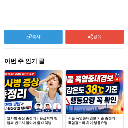
복사
공유
이번 주 인기 글
열사병 증상 총정리｜응급처치 방
서울 폭염중대경보 기준 총정리｜
법과 반드시 알아야 할 대처법
폭염경보와 차이·행동요령