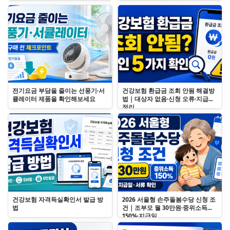
전기요금 부담을 줄이는 선풍기·서
건강보험 환급금 조회 안됨 해결방
큘레이터 제품을 확인해보세요
법｜대상자 없음·신청 오류·지급일
정리
건강보험 자격득실확인서 발급 방
2026 서울형 손주돌봄수당 신청 조
법
건｜조부모 월 30만원·중위소득
150%·지급일