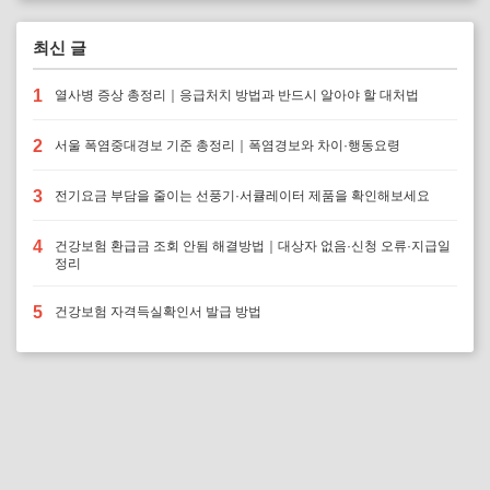
최신 글
1
열사병 증상 총정리｜응급처치 방법과 반드시 알아야 할 대처법
2
서울 폭염중대경보 기준 총정리｜폭염경보와 차이·행동요령
3
전기요금 부담을 줄이는 선풍기·서큘레이터 제품을 확인해보세요
4
건강보험 환급금 조회 안됨 해결방법｜대상자 없음·신청 오류·지급일
정리
5
건강보험 자격득실확인서 발급 방법