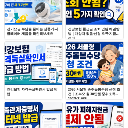
전기요금 부담을 줄이는 선풍기·서
건강보험 환급금 조회 안됨 해결방
큘레이터 제품을 확인해보세요
법｜대상자 없음·신청 오류·지급일
정리
건강보험 자격득실확인서 발급 방
2026 서울형 손주돌봄수당 신청 조
법
건｜조부모 월 30만원·중위소득
150%·지급일