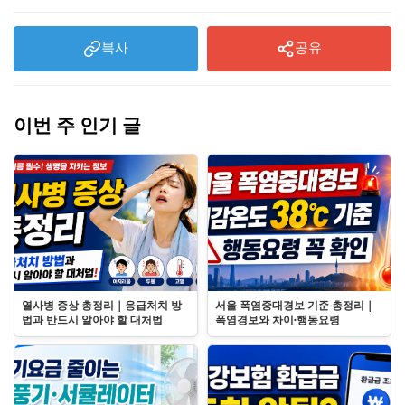
복사
공유
이번 주 인기 글
열사병 증상 총정리｜응급처치 방
서울 폭염중대경보 기준 총정리｜
법과 반드시 알아야 할 대처법
폭염경보와 차이·행동요령