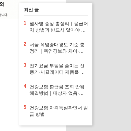
최신 글
1
열사병 증상 총정리｜응급처
치 방법과 반드시 알아야 할
대처법
2
서울 폭염중대경보 기준 총
정리｜폭염경보와 차이·행
동요령
3
전기요금 부담을 줄이는 선
풍기·서큘레이터 제품을 확
인해보세요
4
건강보험 환급금 조회 안됨
해결방법｜대상자 없음·신
청 오류·지급일 정리
5
건강보험 자격득실확인서 발
급 방법