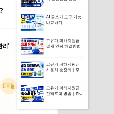
｜대상·사이트·사용
?
처
AI 글쓰기 도구 기능
비교하기
고유가 피해지원금
결제 안됨 해결방법
고유가 피해지원금
사용처 총정리｜주유
소·편의점·온라인 결
제 가능할까
고유가 피해지원금
잔액조회 방법｜카드
사 앱·문자·선불카드
확인법