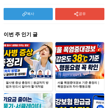
복사
공유
이번 주 인기 글
열사병 증상 총정리｜응급처치 방
서울 폭염중대경보 기준 총정리｜
법과 반드시 알아야 할 대처법
폭염경보와 차이·행동요령