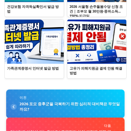
건강보험 자격득실확인서 발급 방
2026 서울형 손주돌봄수당 신청 조
법
건｜조부모 월 30만원·중위소득
150%·지급일
가족관계증명서 인터넷 발급 방법
고유가 피해지원금 결제 안됨 해결
방법
이전
2026 포모 증후군을 극복하기 위한 심리적 대비책은 무엇일
까요?
다음