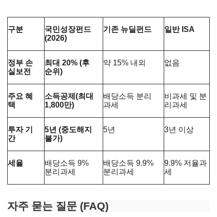
구분
국민성장펀드
기존 뉴딜펀드
일반 ISA
(2026)
정부 손
최대 20% (후
약 15% 내외
없음
실보전
순위)
주요 혜
소득공제(최대
배당소득 분리
비과세 및 분
택
1,800만)
과세
리과세
투자 기
5년 (중도해지
5년
3년 이상
간
불가)
세율
배당소득 9%
배당소득 9.9%
9.9% 저율과
분리과세
분리과세
세
자주 묻는 질문 (FAQ)