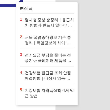
최신 글
1
열사병 증상 총정리｜응급처
치 방법과 반드시 알아야 할
대처법
2
서울 폭염중대경보 기준 총
정리｜폭염경보와 차이·행
동요령
3
전기요금 부담을 줄이는 선
풍기·서큘레이터 제품을 확
인해보세요
4
건강보험 환급금 조회 안됨
해결방법｜대상자 없음·신
청 오류·지급일 정리
5
건강보험 자격득실확인서 발
급 방법