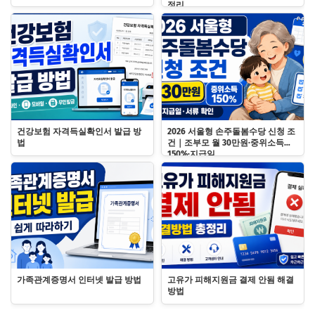
정리
건강보험 자격득실확인서 발급 방
2026 서울형 손주돌봄수당 신청 조
법
건｜조부모 월 30만원·중위소득
150%·지급일
가족관계증명서 인터넷 발급 방법
고유가 피해지원금 결제 안됨 해결
방법