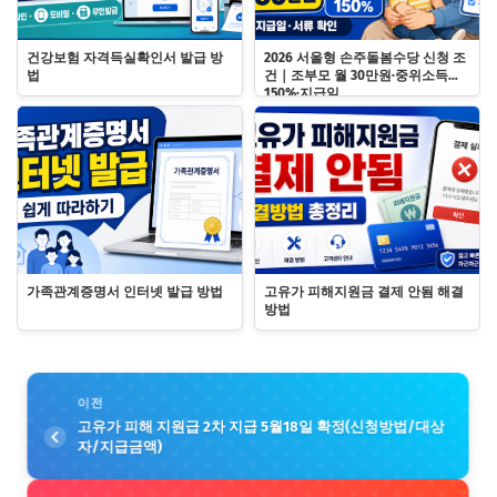
건강보험 자격득실확인서 발급 방
2026 서울형 손주돌봄수당 신청 조
법
건｜조부모 월 30만원·중위소득
150%·지급일
가족관계증명서 인터넷 발급 방법
고유가 피해지원금 결제 안됨 해결
방법
이전
고유가 피해 지원급 2차 지급 5월18일 확정(신청방법/대상
자/지급금액)