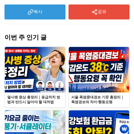
복사
공유
이번 주 인기 글
열사병 증상 총정리｜응급처치 방
서울 폭염중대경보 기준 총정리｜
법과 반드시 알아야 할 대처법
폭염경보와 차이·행동요령