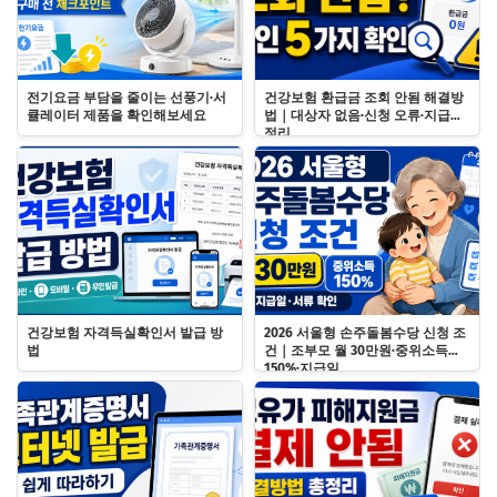
전기요금 부담을 줄이는 선풍기·서
건강보험 환급금 조회 안됨 해결방
큘레이터 제품을 확인해보세요
법｜대상자 없음·신청 오류·지급일
정리
건강보험 자격득실확인서 발급 방
2026 서울형 손주돌봄수당 신청 조
법
건｜조부모 월 30만원·중위소득
150%·지급일