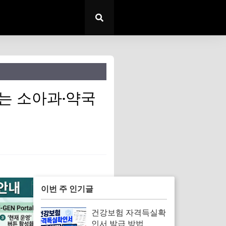
여는 소아과·약국
이번 주 인기글
건강보험 자격득실확
인서 발급 방법