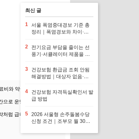
최신 글
1
서울 폭염중대경보 기준 총
정리｜폭염경보와 차이·행
동요령
2
전기요금 부담을 줄이는 선
풍기·서큘레이터 제품을 확
인해보세요
3
건강보험 환급금 조회 안됨
해결방법｜대상자 없음·신
청 오류·지급일 정리
 진료비와 약국 조제료에
30%
4
건강보험 자격득실확인서 발
급 방법
시간으로 운영하는 주변 소아
5
약처럼 급하지 않은 약은 선
2026 서울형 손주돌봄수당
신청 조건｜조부모 월 30만
원·중위소득 150%·지급일