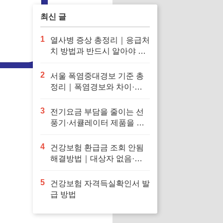
최신 글
1
열사병 증상 총정리｜응급처
치 방법과 반드시 알아야 할
대처법
2
서울 폭염중대경보 기준 총
정리｜폭염경보와 차이·행
동요령
3
전기요금 부담을 줄이는 선
풍기·서큘레이터 제품을 확
인해보세요
4
건강보험 환급금 조회 안됨
해결방법｜대상자 없음·신
청 오류·지급일 정리
5
건강보험 자격득실확인서 발
급 방법