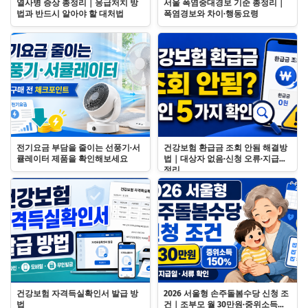
열사병 증상 총정리｜응급처치 방
서울 폭염중대경보 기준 총정리｜
법과 반드시 알아야 할 대처법
폭염경보와 차이·행동요령
전기요금 부담을 줄이는 선풍기·서
건강보험 환급금 조회 안됨 해결방
큘레이터 제품을 확인해보세요
법｜대상자 없음·신청 오류·지급일
정리
건강보험 자격득실확인서 발급 방
2026 서울형 손주돌봄수당 신청 조
법
건｜조부모 월 30만원·중위소득