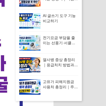
보와 차이·행동요령
AI 글쓰기 도구 기능
비교하기
전기요금 부담을 줄
이는 선풍기·서큘레
이터 제품을 확인해
보세요
열사병 증상 총정리
｜응급처치 방법과
반드시 알아야 할 대
처법
고유가 피해지원금
사용처 총정리｜주유
소·편의점·온라인 결
제 가능할까