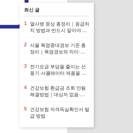
최신 글
1
열사병 증상 총정리｜응급처
치 방법과 반드시 알아야 할
대처법
2
서울 폭염중대경보 기준 총
정리｜폭염경보와 차이·행
동요령
3
전기요금 부담을 줄이는 선
풍기·서큘레이터 제품을 확
인해보세요
4
건강보험 환급금 조회 안됨
해결방법｜대상자 없음·신
청 오류·지급일 정리
5
건강보험 자격득실확인서 발
급 방법