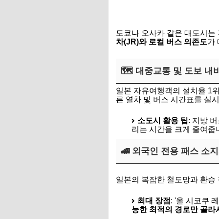
도쿄나 오사카 같은 대도시는 
차(JR)와 로컬 버스 의존도
가
🗺️ 대중교통 및 도보 내비
일본 자유여행객의 설치율 1위
른 열차 및 버스 시간표를 실
소도시 활용 팁
: 지방 
리는 시간을 크게 줄여줍
🚄 외국인 전용 패스 소지자라
재팬 트래블 나비타임 앱 다
일본의 복잡한 철도망과 환승 
최대 장점
: '올 시코쿠 
능한 최적의 경로만 골라