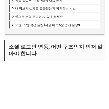
지금 당장 해야 할 3단계 긴급 조치
내 정보가 실제로 유출됐는지 확인하는 방법
앞으로 소셜 로그인, 이렇게 쓰세요
✅ 원-스텝 액션 플랜 (지금 바로 5분 안에 실행!)
소셜 로그인 연동, 어떤 구조인지 먼저 알
아야 합니다