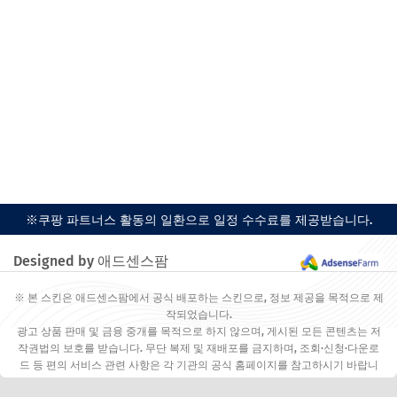
※쿠팡 파트너스 활동의 일환으로 일정 수수료를 제공받습니다.
Designed by 애드센스팜
※ 본 스킨은 애드센스팜에서 공식 배포하는 스킨으로, 정보 제공을 목적으로 제
작되었습니다.
광고 상품 판매 및 금융 중개를 목적으로 하지 않으며, 게시된 모든 콘텐츠는 저
작권법의 보호를 받습니다. 무단 복제 및 재배포를 금지하며, 조회·신청·다운로
드 등 편의 서비스 관련 사항은 각 기관의 공식 홈페이지를 참고하시기 바랍니
다.