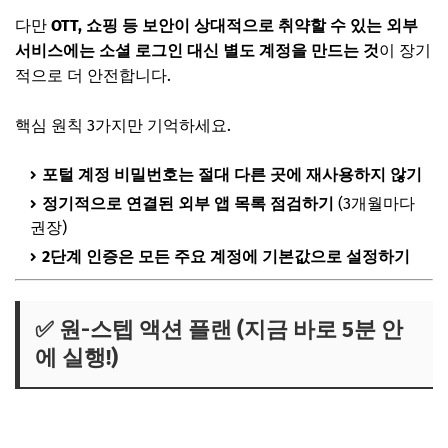
다만
OTT, 쇼핑 등 보안이 상대적으로 취약할 수 있는 외부
서비스에는 소셜 로그인 대신 별도 계정을 만드는 것
이 장기
적으로 더 안전합니다.
핵심 원칙 3가지만 기억하세요.
포털 계정 비밀번호는 절대 다른 곳에 재사용하지 않기
정기적으로 연결된 외부 앱 목록 점검하기
(3개월마다
권장)
2단계 인증은 모든 주요 계정에 기본값으로 설정하기
✅ 원-스텝 액션 플랜 (지금 바로 5분 안
에 실행!)