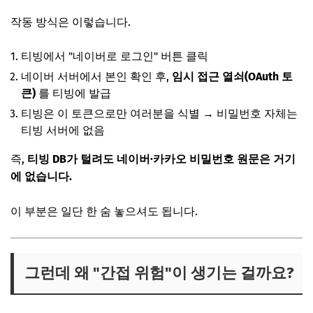
작동 방식은 이렇습니다.
티빙에서 "네이버로 로그인" 버튼 클릭
네이버 서버에서 본인 확인 후,
임시 접근 열쇠(OAuth 토
큰)
를 티빙에 발급
티빙은 이 토큰으로만 여러분을 식별 → 비밀번호 자체는
티빙 서버에 없음
즉,
티빙 DB가 털려도 네이버·카카오 비밀번호 원문은 거기
에 없습니다.
이 부분은 일단 한 숨 놓으셔도 됩니다.
그런데 왜 "간접 위험"이 생기는 걸까요?