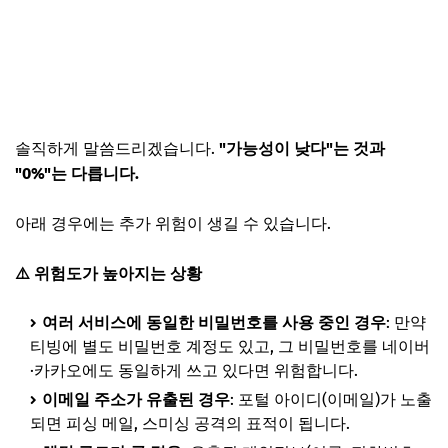
솔직하게 말씀드리겠습니다.
"가능성이 낮다"는 것과
"0%"는 다릅니다.
아래 경우에는 추가 위험이 생길 수 있습니다.
⚠️ 위험도가 높아지는 상황
여러 서비스에 동일한 비밀번호를 사용 중인 경우
: 만약
티빙에 별도 비밀번호 계정도 있고, 그 비밀번호를 네이버
·카카오에도 동일하게 쓰고 있다면 위험합니다.
이메일 주소가 유출된 경우
: 포털 아이디(이메일)가 노출
되면 피싱 메일, 스미싱 공격의 표적이 됩니다.