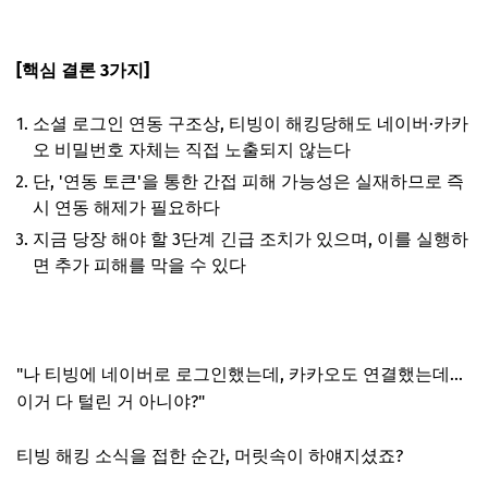
[핵심 결론 3가지]
소셜 로그인 연동 구조상, 티빙이 해킹당해도 네이버·카카
오 비밀번호 자체는 직접 노출되지 않는다
단, '연동 토큰'을 통한 간접 피해 가능성은 실재하므로 즉
시 연동 해제가 필요하다
지금 당장 해야 할 3단계 긴급 조치가 있으며, 이를 실행하
면 추가 피해를 막을 수 있다
"나 티빙에 네이버로 로그인했는데, 카카오도 연결했는데…
이거 다 털린 거 아니야?"
티빙 해킹 소식을 접한 순간, 머릿속이 하얘지셨죠?