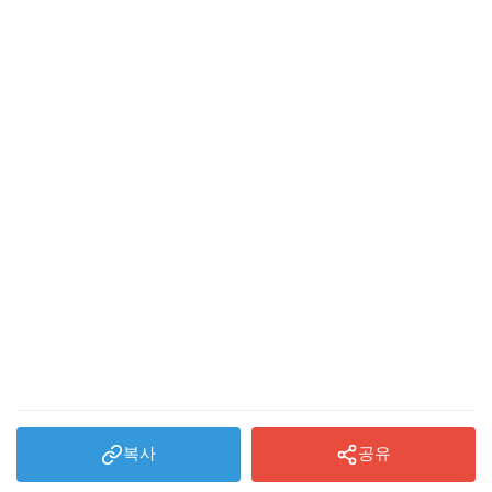
복사
공유