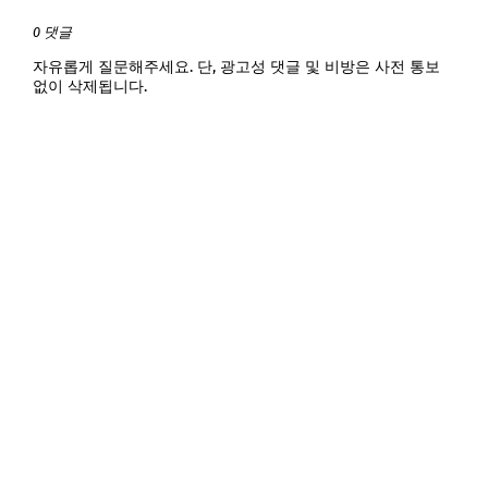
0 댓글
자유롭게 질문해주세요. 단, 광고성 댓글 및 비방은 사전 통보
없이 삭제됩니다.