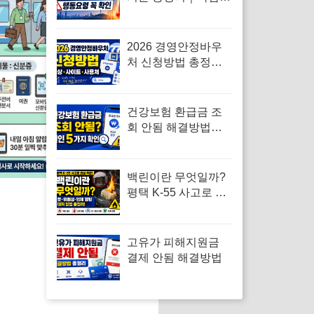
보와 차이·행동요령
2026 경영안정바우
처 신청방법 총정리
｜대상·사이트·사용
처
건강보험 환급금 조
회 안됨 해결방법｜
대상자 없음·신청 오
류·지급일 정리
백린이란 무엇일까?
평택 K-55 사고로 알
아보는 백린 뜻·위험
성 총정리
고유가 피해지원금
결제 안됨 해결방법