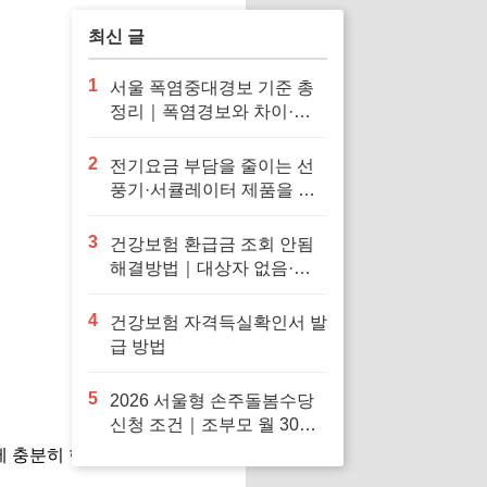
최신 글
1
서울 폭염중대경보 기준 총
정리｜폭염경보와 차이·행
동요령
2
전기요금 부담을 줄이는 선
풍기·서큘레이터 제품을 확
인해보세요
3
건강보험 환급금 조회 안됨
해결방법｜대상자 없음·신
청 오류·지급일 정리
4
건강보험 자격득실확인서 발
급 방법
5
2026 서울형 손주돌봄수당
신청 조건｜조부모 월 30만
원·중위소득 150%·지급일
 충분히 한 표 행사할 수 있습