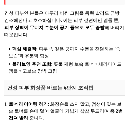
건성 피부인 분들은 아무리 비싼 크림을 듬뿍 발라도 금방
건조해진다고 호소하십니다. 이는 피부 겉면에만 맴돌 뿐,
피부 장벽이 무너져 수분이 공기 중으로 모두 증발
해 버리기
때문입니다.
핵심 해결책:
피부 속 깊은 곳까지 수분을 전달하는 '속
보습'과 유분막 형성
올리브영 추천 조합:
콧물 제형 보습 토너 + 세라마이드
앰플 + 고보습 장벽 크림
건성 피부 화장품 바르는 4단계 조작법
토너 레이어링 하기:
화장솜을 쓰지 말고, 점성이 있는 보
습 토너를 손에 덜어 얼굴에 가볍게 찹찹 두드리며
총 2번
겹쳐 발라
줍니다.