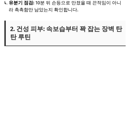
유분기 점검:
10분 뒤 손등으로 만졌을 때 끈적임이 아니
라 촉촉함만 남았는지 확인합니다.
2. 건성 피부: 속보습부터 꽉 잡는 장벽 탄
탄 루틴