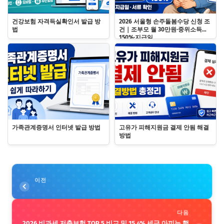
건강보험 자격득실확인서 발급 방
2026 서울형 손주돌봄수당 신청 조
법
건｜조부모 월 30만원·중위소득
150%·지급일
가족관계증명서 인터넷 발급 방법
고유가 피해지원금 결제 안됨 해결
방법
이전
다음
2026 비과세 저축보험 TOP 5 비교 및 15.4% 세금 아끼는 핵