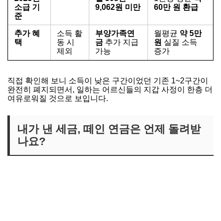
소급 기
9,062원 미만
60만 원 환급
준
추가 혜
소득 활
부양가족연
월평균
약 5만
택
동 시
금
추가 지급
원
실질 소득
제외
가능
증가
직접 확인해 보니 소득이 낮은 구간이었던 기존 1~2구간이
완전히 폐지되면서, 일하는 어르신들의 지갑 사정이 한층 더
여유로워질 것으로 보입니다.
내가 낸 세금, 떼인 연금은 언제 돌려받
나요?