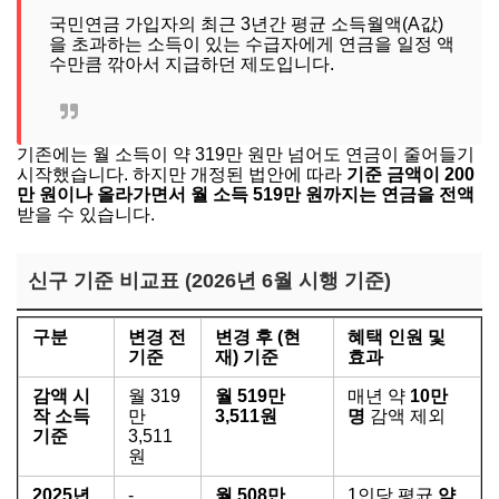
국민연금 가입자의 최근 3년간 평균 소득월액(A값)
을 초과하는 소득이 있는 수급자에게 연금을 일정 액
수만큼 깎아서 지급하던 제도입니다.
기존에는 월 소득이 약 319만 원만 넘어도 연금이 줄어들기
시작했습니다. 하지만 개정된 법안에 따라
기준 금액이 200
만 원이나 올라가면서 월 소득 519만 원까지는 연금을 전액
받을 수 있습니다.
신구 기준 비교표 (2026년 6월 시행 기준)
구분
변경 전
변경 후 (현
혜택 인원 및
기준
재) 기준
효과
감액 시
월 319
월 519만
매년 약
10만
작 소득
만
3,511원
명
감액 제외
기준
3,511
원
2025년
-
월 508만
1인당 평균
약