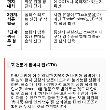
현지
까운 관할 경
에 CCTV나 목격자가 있는지
대처
찰서 찾기
확인
2단계:
폴리스 리포
사건 유형이 **'Lost(분실)'가
서류
트 신청 및 작
아닌 'Theft/Stolen(도난)'**인
발급
성
지 필히 확인
3단계:
보험사 앱을
통신사 분실신고 접수증이나
귀국
통해 휴대품
구매 영수증을 함께 제출하
후 청
손해 신고
면 심사 단축
구
💡 전문가 한마디 팁 (CTA)
만약 치안이 아주 열악한 지역이거나 언어 장벽이 너
무 심해 현지 경찰서 방문이 도저히 불가능한 상황이
라면, 숙소 매니저나 여행 가이드에게 상황 목격 확
인서(Statement)를 영문으로 받아두는 것도 대안이
될 수 있습니다. 하지만 이는 보험사마다 인정 기준
이 다를 수 있으므로, 출국 전 가입하신 보험 약관의
'휴대품 손해 인정 범위'를 모바일로 한 번 더 꼼꼼히
확인해 두시는 것을 추천합니다!