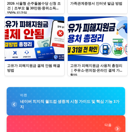
2026 서울형 손주돌봄수당 신청 조
가족관계증명서 인터넷 발급 방법
건｜조부모 월 30만원·중위소득
150%·지급일
고유가 피해지원금 결제 안됨 해결
고유가 피해지원금 사용처 총정리
방법
｜주유소·편의점·온라인 결제 가능
할까
이전
네이버 치지직 월드컵 생중계 시청 가이드 및 핵심 기능 3가
지
다음