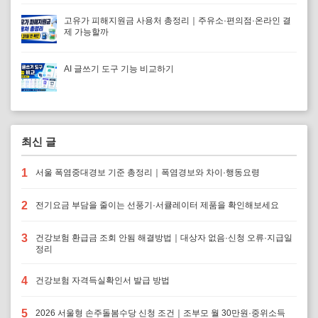
고유가 피해지원금 사용처 총정리｜주유소·편의점·온라인 결
제 가능할까
AI 글쓰기 도구 기능 비교하기
최신 글
1
서울 폭염중대경보 기준 총정리｜폭염경보와 차이·행동요령
2
전기요금 부담을 줄이는 선풍기·서큘레이터 제품을 확인해보세요
3
건강보험 환급금 조회 안됨 해결방법｜대상자 없음·신청 오류·지급일
정리
4
건강보험 자격득실확인서 발급 방법
5
2026 서울형 손주돌봄수당 신청 조건｜조부모 월 30만원·중위소득