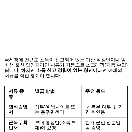
국세청에 전년도 소득이 신고되어 있는 기존 직장인이나 알
바생 출신 입영자라면 서류가 자동으로 스크래핑(자동 수집)
됩니다. 하지만
소득 신고 경험이 없는 청년
이라면 아래의
서류를 직접 챙겨야 합니다.
서류 종
발급 방법
주요 용도
류
병적증명
정부24 웹사이트 또
군 복무 여부 및 기
서
는 동주민센터
간 확인용
군복무확
부대 행정반(소속 부
현재 군인 신분임
인서
대)에 요청
을 증명