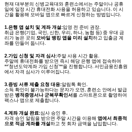
현재 대부분의 신병교육대와 훈련소에서는 주말이나 공휴
일에 일정 시간 휴대전화 사용을 허용하고 있습니다. 이 시
간을 활용해 모바일 앱으로 빠르게 신청하는 방법입니다.
1.
은행 앱 설치 및 계좌 개설:
입영 전 준비 권장.
취급 은행(기업, 국민, 신한, 우리, 하나, 농협 등) 중 우대 금
리가 높은 곳의
모바일 뱅킹 앱을 미리 설치
하고 입출금 계
좌를 만들어 둡니다.
2.
가입 신청 및 자격 심사:
주말 사용 시간 활용.
주말에 휴대전화를 받으면 즉시 해당 은행 앱에 접속하여
**'청년도약계좌 가입 신청'**을 진행합니다. 서민금융진흥원
에서 자격 심사가 이루어집니다.
3.
증빙 서류 제출 요청 대응:
알림톡 확인.
소득 확인이 불가능하다는 문자가 오면, 훈련소 안에서 발급
받은
병적증명서나 군복무확인서
를 스마트폰으로 촬영하여
팩스나 앱으로 제출합니다.
4.
계좌 개설 완료:
심사 승인 후.
자격 승인 알림을 받으면 주말 시간을 이용해
앱에서 최종적
으로 적금 계좌를 개설
하고 첫 회차 금액을 납입합니다.