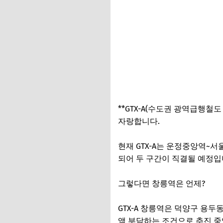
**GTX-A(수도권 광역급행철
자랑합니다.
현재 GTX-A는 운정중앙역~서
되어 두 구간이 직결될 예정입
그렇다면 창릉역은 언제?
GTX-A 창릉역은 덕양구 용두
액 부담하는 조건으로 추진 중