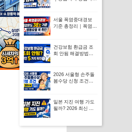
반드시 알아야 할 대
처법
서울 폭염중대경보
기준 총정리｜폭염경
보와 차이·행동요령
건강보험 환급금 조
회 안됨 해결방법｜
대상자 없음·신청 오
류·지급일 정리
2026 서울형 손주돌
봄수당 신청 조건｜
조부모 월 30만원·중
위소득 150%·지급일
일본 지진 여행 가도
될까? 2026 최신 현
황과 안전수칙 총정
리