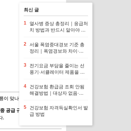
최신 글
1
열사병 증상 총정리｜응급처
치 방법과 반드시 알아야 할
대처법
2
서울 폭염중대경보 기준 총
정리｜폭염경보와 차이·행
동요령
3
전기요금 부담을 줄이는 선
풍기·서큘레이터 제품을 확
인해보세요
4
건강보험 환급금 조회 안됨
해결방법｜대상자 없음·신
릉이 맞나?"
청 오류·지급일 정리
5
건강보험 자격득실확인서 발
 중 공급 규모 1위 지역입니다.
급 방법
다.