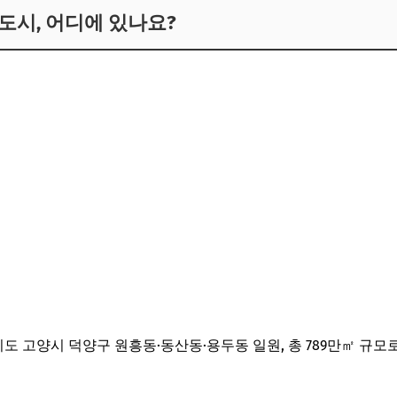
신도시, 어디에 있나요?
기도 고양시 덕양구 원흥동·동산동·용두동 일원, 총 789만㎡ 규모