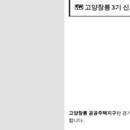
🗺️ 고양창릉 3기 
고양창릉 공공주택지구
란 경
합니다.