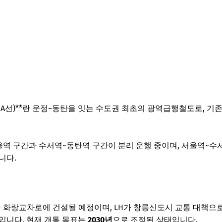
도 A선)**란 운정~동탄을 잇는 수도권 최초의 광역급행철도로, 기존
울역 구간과 수서역~동탄역 구간이 분리 운행 중이며, 서울역~수서
니다.
동 화랑교차로에 건설될 예정이며, LH가 창릉신도시 교통 대책으로 역
입니다. 현재 개통 목표는
2030년
으로 조정된 상태입니다.