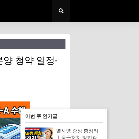
분양 청약 일정·
이번 주 인기글
열사병 증상 총정리
｜응급처치 방법과