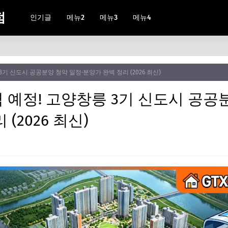
점
인기글
메뉴2
메뉴3
메뉴4
릉 3기 신도시 공공분양 청약 일정·분양가 완벽 정리 (2026 최신)
릉역 예정! 고양창릉 3기 신도시 공공
(2026 최신)