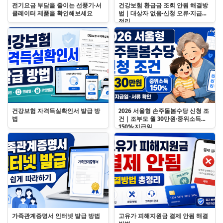
전기요금 부담을 줄이는 선풍기·서
건강보험 환급금 조회 안됨 해결방
큘레이터 제품을 확인해보세요
법｜대상자 없음·신청 오류·지급일
정리
건강보험 자격득실확인서 발급 방
2026 서울형 손주돌봄수당 신청 조
법
건｜조부모 월 30만원·중위소득
150%·지급일
가족관계증명서 인터넷 발급 방법
고유가 피해지원금 결제 안됨 해결