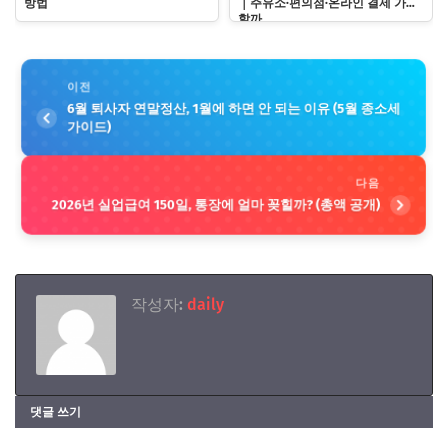
방법
｜주유소·편의점·온라인 결제 가능
할까
이전
6월 퇴사자 연말정산, 1월에 하면 안 되는 이유 (5월 종소세
가이드)
다음
2026년 실업급여 150일, 통장에 얼마 꽂힐까? (총액 공개)
작성자:
daily
댓글 쓰기