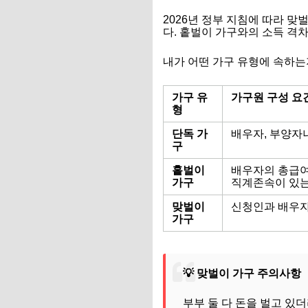
2026년 정부 지침에 따라 맞
다. 홑벌이 가구와의 소득 격
내가 어떤 가구 유형에 속하는
가구 유
가구원 구성 요
형
단독 가
배우자, 부양자녀
구
홑벌이
배우자의 총급여액
가구
직계존속이 있는
맞벌이
신청인과 배우자
가구
💡 맞벌이 가구 주의사항
부부 둘 다 돈을 벌고 있