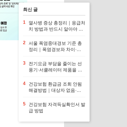
최신 글
1
열사병 증상 총정리｜응급처
치 방법과 반드시 알아야 할
대처법
2
서울 폭염중대경보 기준 총
정리｜폭염경보와 차이·행
동요령
3
전기요금 부담을 줄이는 선
풍기·서큘레이터 제품을 확
인해보세요
4
건강보험 환급금 조회 안됨
해결방법｜대상자 없음·신
청 오류·지급일 정리
5
건강보험 자격득실확인서 발
급 방법