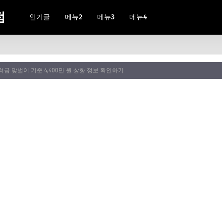
점
인기글
메뉴2
메뉴3
메뉴4
려금 맞벌이 기준 4,400만 원 상향 정보 확인하기