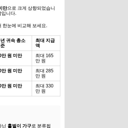
 미만
으로 크게 상향되었습니
함입니다.
 한눈에 비교해 보세요.
5년 귀속 총소
최대 지급
기준
액
00만 원 미만
최대 165
만 원
00만 원 미만
최대 285
만 원
00만 원 미만
최대 330
만 원
아닌
홑벌이 가구
로 분류됩