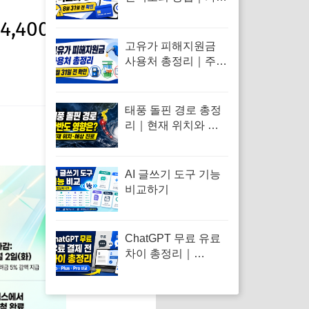
사 앱·문자·선불카드
,400만 원 상향
확인법
고유가 피해지원금
사용처 총정리｜주유
소·편의점·온라인 결
제 가능할까
태풍 돌핀 경로 총정
리｜현재 위치와 한
반도 영향 가능성
AI 글쓰기 도구 기능
비교하기
ChatGPT 무료 유료
차이 총정리｜
Go·Plus·Pro 선택 기
준까지 한눈에