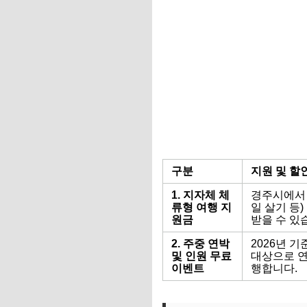
구분
지원 및 할
1. 지자체 체
경주시에서 
류형 여행 지
일 살기 등
원금
받을 수 있
2. 주중 연박
2026년 
및 인원 무료
대상으로 연
이벤트
행합니다.