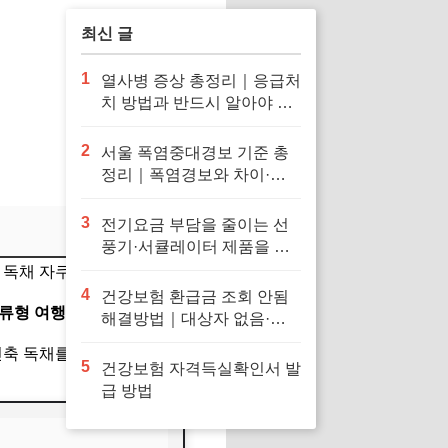
최신 글
1
열사병 증상 총정리｜응급처
치 방법과 반드시 알아야 할
대처법
2
서울 폭염중대경보 기준 총
정리｜폭염경보와 차이·행
동요령
3
전기요금 부담을 줄이는 선
풍기·서큘레이터 제품을 확
인해보세요
독채 자쿠지)을 갖추어 2026
4
건강보험 환급금 조회 안됨
류형 여행 지원금
제도를 활용
해결방법｜대상자 없음·신
청 오류·지급일 정리
신축 독채를 선택하는 것이 실패
5
건강보험 자격득실확인서 발
급 방법