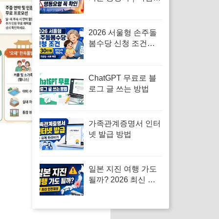
보와 차이·행동요령
2026 서울형 손주돌
봄수당 신청 조건｜
조부모 월 30만원·중
위소득 150%·지급일
ChatGPT 무료로 블
로그 글 쓰는 방법
가족관계증명서 인터
넷 발급 방법
일본 지진 여행 가도
될까? 2026 최신 현
황과 안전수칙 총정
리