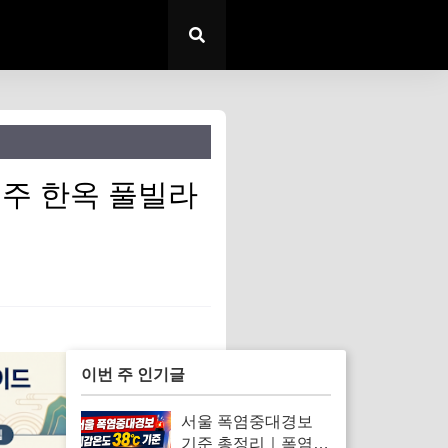
 경주 한옥 풀빌라
이번 주 인기글
서울 폭염중대경보
기준 총정리｜폭염경