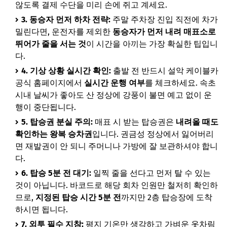
않도록 결제 수단을 미리 손에 쥐고 계세요.
3. 동승자 먼저 하차 전략:
주말 주차장 진입 직전에 차가
밀린다면, 운전자를 제외한
동승자가 먼저 내려 매표소로
뛰어가 줄을 서는 것
이 시간을 아끼는 가장 확실한 팁입니
다.
4. 기상 상황 실시간 확인:
출발 전 반드시 설악 케이블카
공식 홈페이지에서
실시간 운행 여부
를 체크하세요. 속초
시내 날씨가 좋아도 산 정상에 강풍이 불면 예고 없이 운
행이 중단됩니다.
5. 탑승권 분실 주의:
매표 시 받는 탑승권은
내려올 때도
확인하는 왕복 승차권
입니다. 권금성 정상에서 잃어버리
면 재발권이 안 되니 주머니나 가방에 잘 보관하셔야 합니
다.
6. 탑승 5분 전 대기:
일찍 줄을 선다고 먼저 탈 수 있는
것이 아닙니다. 바코드로 해당 회차 인원만 철저히 확인하
므로,
지정된 탑승 시간 5분 전
까지만 2층 탑승장에 도착
하시면 됩니다.
7. 외투 필수 지참:
평지 기온만 생각하고 가벼운 옷차림