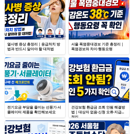
열사병 증상 총정리｜응급처치 방
서울 폭염중대경보 기준 총정리｜
법과 반드시 알아야 할 대처법
폭염경보와 차이·행동요령
전기요금 부담을 줄이는 선풍기·서
건강보험 환급금 조회 안됨 해결방
큘레이터 제품을 확인해보세요
법｜대상자 없음·신청 오류·지급일
정리