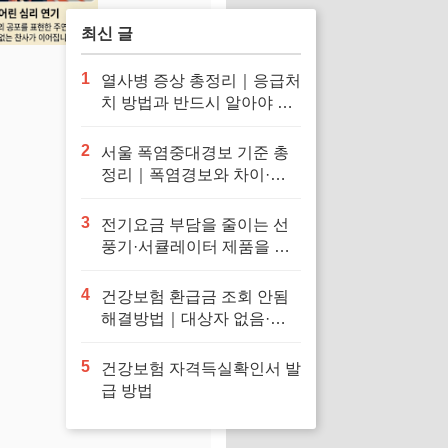
최신 글
1
열사병 증상 총정리｜응급처
치 방법과 반드시 알아야 할
대처법
2
서울 폭염중대경보 기준 총
정리｜폭염경보와 차이·행
동요령
3
전기요금 부담을 줄이는 선
풍기·서큘레이터 제품을 확
인해보세요
4
건강보험 환급금 조회 안됨
해결방법｜대상자 없음·신
청 오류·지급일 정리
5
건강보험 자격득실확인서 발
급 방법