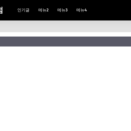
점
인기글
메뉴2
메뉴3
메뉴4