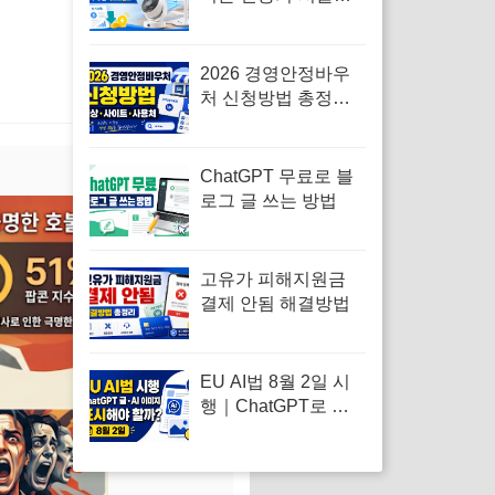
이터 제품을 확인해
보세요
2026 경영안정바우
처 신청방법 총정리
｜대상·사이트·사용
처
ChatGPT 무료로 블
로그 글 쓰는 방법
고유가 피해지원금
결제 안됨 해결방법
EU AI법 8월 2일 시
행｜ChatGPT로 쓴
블로그 글·AI 이미지
도 표시해야 할까