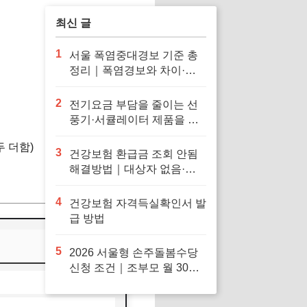
최신 글
1
서울 폭염중대경보 기준 총
정리｜폭염경보와 차이·행
동요령
2
전기요금 부담을 줄이는 선
풍기·서큘레이터 제품을 확
인해보세요
두 더함)
3
건강보험 환급금 조회 안됨
해결방법｜대상자 없음·신
청 오류·지급일 정리
4
건강보험 자격득실확인서 발
급 방법
5
2026 서울형 손주돌봄수당
신청 조건｜조부모 월 30만
원·중위소득 150%·지급일