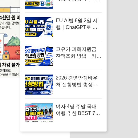
소·편의점·온라인 결
제 가능할까
EU AI법 8월 2일 시
행｜ChatGPT로 쓴
블로그 글·AI 이미지
도 표시해야 할까
고유가 피해지원금
잔액조회 방법｜카드
사 앱·문자·선불카드
확인법
2026 경영안정바우
처 신청방법 총정리
｜대상·사이트·사용
처
여자 4명 주말 국내
여행 추천 BEST 7｜
1박2일 우정여행 코
스 총정리