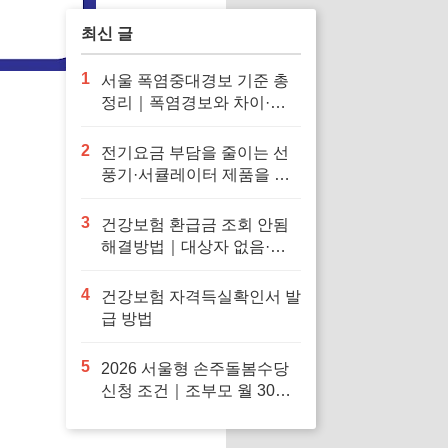
최신 글
1
서울 폭염중대경보 기준 총
정리｜폭염경보와 차이·행
동요령
2
전기요금 부담을 줄이는 선
풍기·서큘레이터 제품을 확
인해보세요
3
건강보험 환급금 조회 안됨
해결방법｜대상자 없음·신
청 오류·지급일 정리
4
건강보험 자격득실확인서 발
급 방법
5
2026 서울형 손주돌봄수당
신청 조건｜조부모 월 30만
원·중위소득 150%·지급일