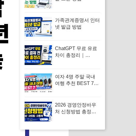
가족관계증명서 인터
넷 발급 방법
ChatGPT 무료 유료
차이 총정리｜
Go·Plus·Pro 선택 기
준까지 한눈에
여자 4명 주말 국내
여행 추천 BEST 7｜
1박2일 우정여행 코
스 총정리
2026 경영안정바우
처 신청방법 총정리
｜대상·사이트·사용
처