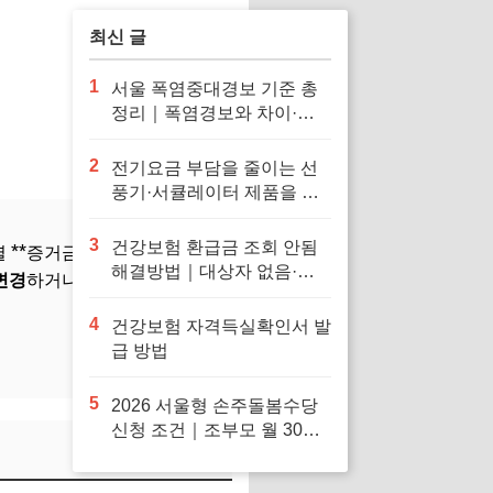
최신 글
1
서울 폭염중대경보 기준 총
정리｜폭염경보와 차이·행
동요령
2
전기요금 부담을 줄이는 선
풍기·서큘레이터 제품을 확
인해보세요
3
건강보험 환급금 조회 안됨
*증거금률(100%, 40%
해결방법｜대상자 없음·신
변경
하거나 계좌를 현금 전
청 오류·지급일 정리
4
건강보험 자격득실확인서 발
급 방법
5
2026 서울형 손주돌봄수당
신청 조건｜조부모 월 30만
원·중위소득 150%·지급일