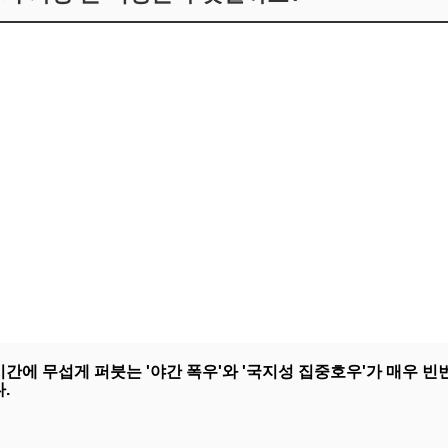
간에 무섭게 퍼붓는 '야간 폭우'와 '국지성 집중호우'가 매우 
.