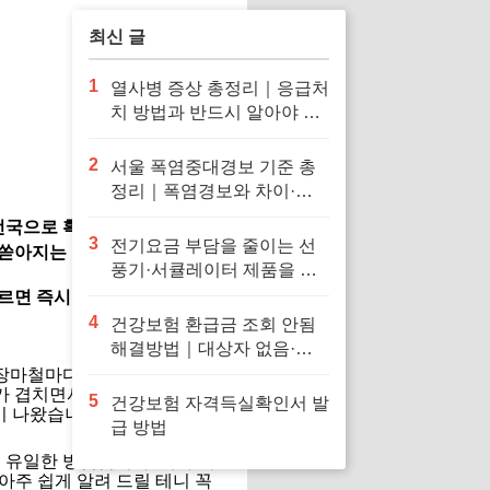
최신 글
1
열사병 증상 총정리｜응급처
치 방법과 반드시 알아야 할
대처법
2
서울 폭염중대경보 기준 총
정리｜폭염경보와 차이·행
동요령
 전국으로 확대될 예정입니다.
3
전기요금 부담을 줄이는 선
에 쏟아지는 국지성 집중호우가
풍기·서큘레이터 제품을 확
인해보세요
르면 즉시 시동을 끄고 탈출해
4
건강보험 환급금 조회 안됨
해결방법｜대상자 없음·신
청 오류·지급일 정리
 장마철마다 집안 습기와 침수
파가 겹치면서 예측하기 힘든 국
5
건강보험 자격득실확인서 발
이 나왔습니다.
급 방법
 유일한 방법입니다. 제가 기
아주 쉽게 알려 드릴 테니 꼭