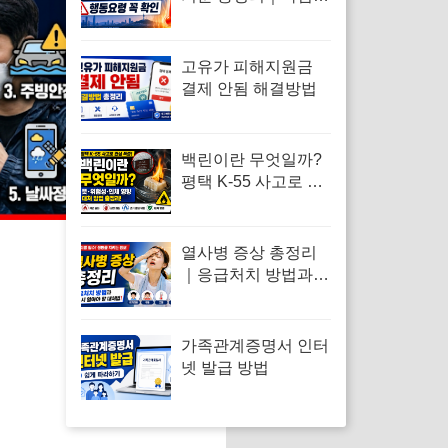
보와 차이·행동요령
고유가 피해지원금
결제 안됨 해결방법
백린이란 무엇일까?
평택 K-55 사고로 알
아보는 백린 뜻·위험
성 총정리
열사병 증상 총정리
｜응급처치 방법과
반드시 알아야 할 대
처법
가족관계증명서 인터
넷 발급 방법