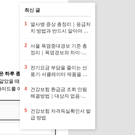
최신 글
1
열사병 증상 총정리｜응급처
치 방법과 반드시 알아야 할
대처법
2
서울 폭염중대경보 기준 총
정리｜폭염경보와 차이·행
동요령
3
전기요금 부담을 줄이는 선
 하루 종일 켜두는 것이 오히
풍기·서큘레이터 제품을 확
인해보세요
 알았을 때만 가능한 이야기입
 가이드를 아낌없이 공개합니다.
4
건강보험 환급금 조회 안됨
해결방법｜대상자 없음·신
청 오류·지급일 정리
5
건강보험 자격득실확인서 발
급 방법