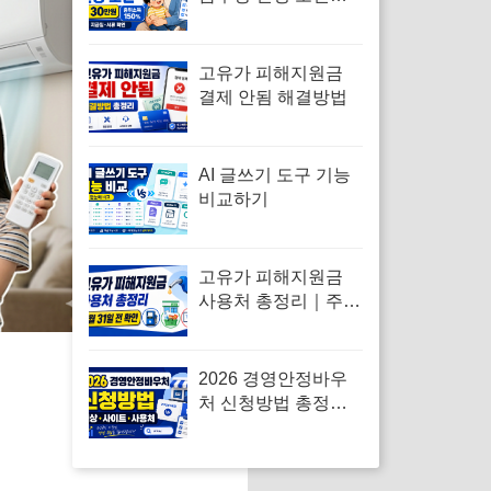
조부모 월 30만원·중
위소득 150%·지급일
고유가 피해지원금
결제 안됨 해결방법
AI 글쓰기 도구 기능
비교하기
고유가 피해지원금
사용처 총정리｜주유
소·편의점·온라인 결
제 가능할까
2026 경영안정바우
처 신청방법 총정리
｜대상·사이트·사용
처